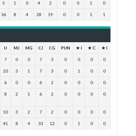
5
1
0
4
2
0
0
1
0
36
8
4
28
19
0
0
1
1
IJ
MJ
MG
CJ
CG
PUN
★ I
★ C
★ I
7
0
0
7
3
0
0
0
0
10
3
1
7
3
0
1
0
0
6
0
0
6
2
0
0
0
0
8
2
1
6
2
0
0
0
0
10
3
2
7
2
0
0
0
0
41
8
4
33
12
0
1
0
0