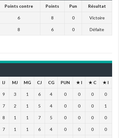
Points contre
Points
Pun
Résultat
6
8
0
Victoire
8
6
0
Défaite
IJ
MJ
MG
CJ
CG
PUN
★ I
★ C
★ I
9
3
1
6
4
0
0
0
0
7
2
1
5
4
0
0
0
1
8
1
1
7
5
0
0
0
0
7
1
1
6
4
0
0
0
0