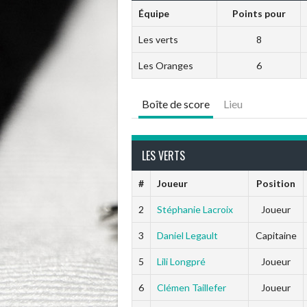
Équipe
Points pour
Les verts
8
Les Oranges
6
Boîte de score
Lieu
LES VERTS
#
Joueur
Position
2
Stéphanie Lacroix
Joueur
3
Daniel Legault
Capitaine
5
Lili Longpré
Joueur
6
Clémen Taillefer
Joueur