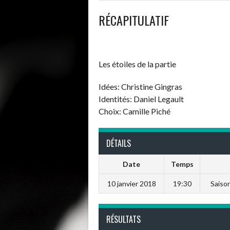
RÉCAPITULATIF
Les étoiles de la partie
Idées: Christine Gingras
Identités: Daniel Legault
Choix: Camille Piché
DÉTAILS
Date
Temps
10 janvier 2018
19:30
Saiso
RÉSULTATS