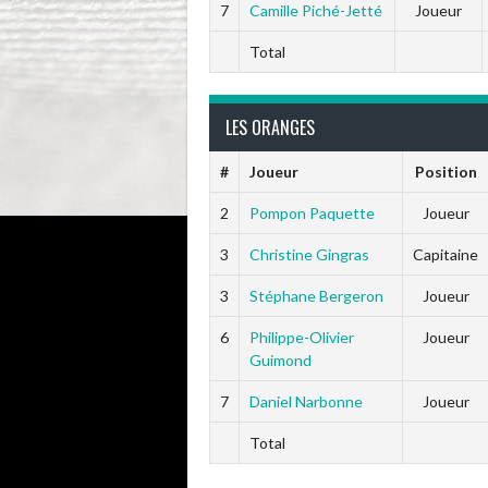
7
Camille Piché-Jetté
Joueur
Total
LES ORANGES
#
Joueur
Position
2
Pompon Paquette
Joueur
3
Christine Gingras
Capitaine
3
Stéphane Bergeron
Joueur
6
Philippe-Olivier
Joueur
Guimond
7
Daniel Narbonne
Joueur
Total