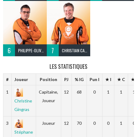
6
7
PHILIPPE-OLIVIER GUIMOND
CHRISTIAN CARDIN
LES STATISTIQUES
#
Joueur
Position
PJ
% IG
Pun I
★ I
★ C
★ I
1
Capitaine,
12
68
0
1
1
1
Joueur
Christine
Gingras
3
Joueur
12
70
0
0
1
0
Stéphane