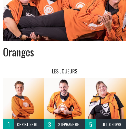
Oranges
LES JOUEURS
1
3
5
CHRISTINE GINGRAS
STÉPHANE BERGERON
LILI LONGPRÉ