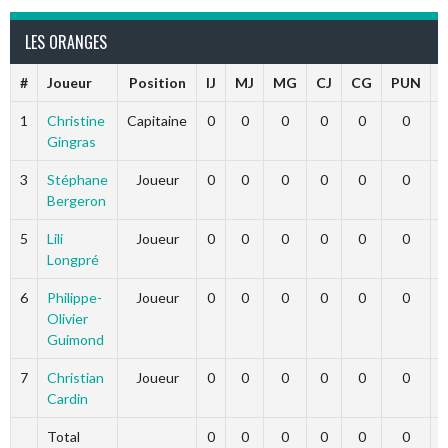
LES ORANGES
#
Joueur
Position
IJ
MJ
MG
CJ
CG
PUN
★
1
Christine
Capitaine
0
0
0
0
0
0
Gingras
3
Stéphane
Joueur
0
0
0
0
0
0
Bergeron
5
Lili
Joueur
0
0
0
0
0
0
Longpré
6
Philippe-
Joueur
0
0
0
0
0
0
Olivier
Guimond
7
Christian
Joueur
0
0
0
0
0
0
Cardin
Total
0
0
0
0
0
0