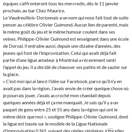
équipes s’affronteront tous les mercredis, dès le 11 janvier
prochain, au bar Chez Maurice.
Le Vaudreuillois-Dorionnais a un nom qui nous fait tout de suite
penser au célèbre Olivier Guimond. Aucun lien de parenté, mais
le même goût du jeu et le même humour coulent dans ses
veines. Philippe-Olivier Guimond est enseignant dans une école
de Dorval. Il entraîne aussi, depuis une dizaine d’années, des
jeunes qui font de l’improvisation. Celui qui avait déjà fait
partie d’une ligue amateur à Montréal a récemment senti
l’appel du jeu. Il a décidé de chausser ses patins et de sauter sur
la glace.
« C’est moi qui ai lancé l’idée sur Facebook, parce qu’il n’y en
avait pas dans la région. J’avais envie de créer quelque chose où
je pourrais jouer. J’avais accroché mon chandail depuis
quelques années déjà et ça me manquait. Je sais qu’il y a un
paquet de gens entre 25 et 55 ans dans la région qui ont le
même désir que moi », souligne Philippe-Olivier Guimond, dont
la ligue est basée sur le modèle de la Ligue Nationale
d’Improvisation (LNI), suivant des règles similaires à celles