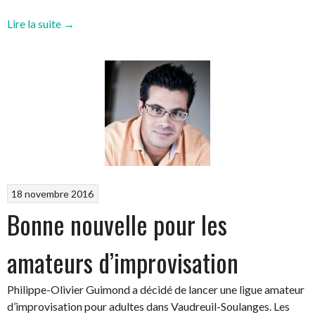
« On
Lire la suite
→
parle
de
nous
dans
le
Journal
Première
Édition »
18 novembre 2016
Bonne nouvelle pour les
amateurs d’improvisation
Philippe-Olivier Guimond a décidé de lancer une ligue amateur
d’improvisation pour adultes dans Vaudreuil-Soulanges. Les