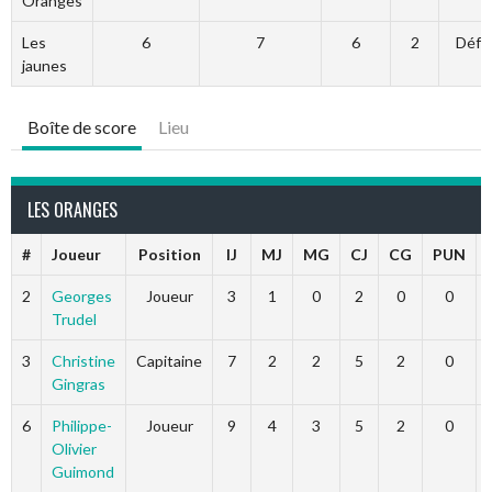
Oranges
Les
6
7
6
2
Défa
jaunes
Boîte de score
Lieu
LES ORANGES
#
Joueur
Position
IJ
MJ
MG
CJ
CG
PUN
2
Georges
Joueur
3
1
0
2
0
0
Trudel
3
Christine
Capitaine
7
2
2
5
2
0
Gingras
6
Philippe-
Joueur
9
4
3
5
2
0
Olivier
Guimond