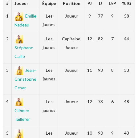
#
Joueur
Équipe
Position
PJ
IJ
IJ/P
% IG
1
Émilie
Les
Joueur
9
77
9
58
jaunes
Nadeau
2
Les
Capitaine,
12
82
7
44
jaunes
Joueur
Stéphane
Caillé
3
Jean-
Les
Joueur
11
93
8
53
jaunes
Christophe
Cesar
4
Les
Joueur
12
73
6
48
jaunes
Clémen
Taillefer
5
Les
Joueur
10
90
9
43