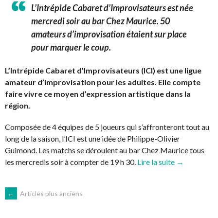
L’Intrépide Cabaret d’Improvisateurs est née
mercredi soir au bar Chez Maurice. 50
amateurs d’improvisation étaient sur place
pour marquer le coup.
L’Intrépide Cabaret d’Improvisateurs (ICI) est une ligue
amateur d’improvisation pour les adultes. Elle compte
faire vivre ce moyen d’expression artistique dans la
région.
Composée de 4 équipes de 5 joueurs qui s’affronteront tout au
long de la saison, l’ICI est une idée de Philippe-Olivier
Guimond. Les matchs se déroulent au bar Chez Maurice tous
« Improvisat
les mercredis soir à compter de 19 h 30.
Lire la suite
→
l’ICI
lance
NAVIGATION
←
Articles plus anciens
ses
activités »