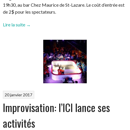
19h30, au bar Chez Maurice de St-Lazare. Le coût d’entrée est
de 2$ pour les spectateurs.
« On
Lire la suite
→
parle
de
nous
dans
le
Journal
Première
Édition »
20 janvier 2017
Improvisation: l’ICI lance ses
activités